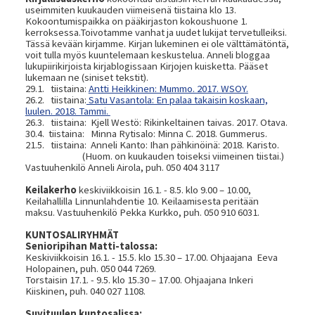
useimmiten kuukauden viimeisenä tiistaina klo 13.
Kokoontumispaikka on pääkirjaston kokoushuone 1.
kerroksessa.Toivotamme vanhat ja uudet lukijat tervetulleiksi.
Tässä kevään kirjamme. Kirjan lukeminen ei ole välttämätöntä,
voit tulla myös kuuntelemaan keskustelua. Anneli bloggaa
lukupiirikirjoista kirjablogissaan Kirjojen kuisketta. Pääset
lukemaan ne (siniset tekstit).
29.1. tiistaina:
Antti Heikkinen: Mummo. 2017. WSOY.
26.2. tiistaina:
Satu Vasantola: En palaa takaisin koskaan,
luulen. 2018. Tammi.
26.3. tiistaina: Kjell Westö: Rikinkeltainen taivas. 2017. Otava.
30.4. tiistaina: Minna Rytisalo: Minna C. 2018. Gummerus.
21.5. tiistaina: Anneli Kanto: Ihan pähkinöinä: 2018. Karisto.
(Huom. on kuukauden toiseksi viimeinen tiistai.)
Vastuuhenkilö Anneli Airola, puh. 050 404 3117
Keilakerho
keskiviikkoisin 16.1. - 8.5. klo 9.00 – 10.00,
Keilahallilla Linnunlahdentie 10. Keilaamisesta peritään
maksu. Vastuuhenkilö Pekka Kurkko, puh. 050 910 6031.
KUNTOSALIRYHMÄT
Senioripihan Matti-talossa:
Keskiviikkoisin 16.1. - 15.5. klo 15.30 – 17.00. Ohjaajana Eeva
Holopainen, puh. 050 044 7269.
Torstaisin 17.1. - 9.5. klo 15.30 – 17.00. Ohjaajana Inkeri
Kiiskinen, puh. 040 027 1108.
Suvituulen kuntosalissa: