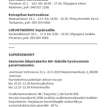
Tiistaisin 15.1. - 14.5. klo 16.00 – 17.30. Ohjaajana Inkeri
Kiiskinen, puh. 040 027 1108.
Koivupihan kuntosalissa:
Maanantaisin 14.1. - 13.5. klo 14.00 – 15.30. Yhteyshenkilö Kirsti
Turtiainen, puh. 050 359 5058.
LIIKUNTAKERHO Sepänsalilla
Keskiviikkoisin 16.1. - 17.4. klo 9.00 – 10.30. Ohjaajana Sinikka
Piirainen, puh. 050 493 9260.
**************************************************************
****
SUPERSENIORIT
Seniorien liikuntakerho 60+ ikäisille hyvinvoinnin
parantamiseksi.
Joensuun Vetreassa 21.1.–31.5.2019 Nepenmäenkatu 2, 80200
Joensuu.
Kuntokerhoa pidetään arkisin ma-pe:
klo 10.15–11.30 Kuntosaliryhmä
klo 12.15–13.30 Kehonhuolto
Osallistumismaksut: 8€ / harjoitus | 10x kortti 65€
Kevään kausikortti 230€ sisältää osallistumisoikeuden kaikkiin
harjoituksiin. Karjalaisen kestotilaajille etukortilla ja
senioriyhdistysten jäsenille -20 %.