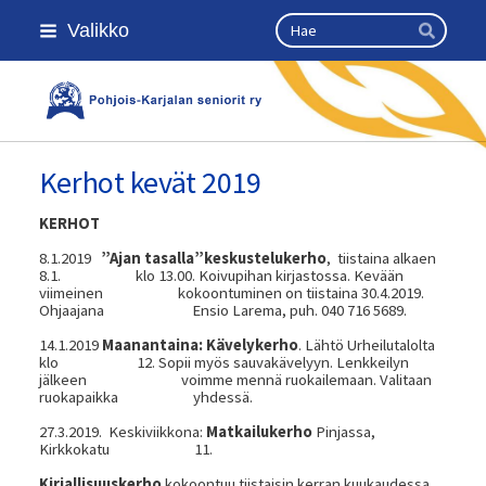
Siirry
Haku
Valikko
sivun
Hae
sisältöön
Kansallinen senioriliitto
Kerhot kevät 2019
KERHOT
8.1.2019
”Ajan tasalla”keskustelukerho
, tiistaina alkaen
8.1. klo 13.00. Koivupihan kirjastossa. Kevään
viimeinen kokoontuminen on tiistaina 30.4.2019.
Ohjaajana Ensio Larema, puh. 040 716 5689.
14.1.2019
Maanantaina: Kävelykerho
. Lähtö Urheilutalolta
klo 12. Sopii myös sauvakävelyyn. Lenkkeilyn
jälkeen voimme mennä ruokailemaan. Valitaan
ruokapaikka yhdessä.
27.3.2019. Keskiviikkona:
Matkailukerho
Pinjassa,
Kirkkokatu 11.
Kirjallisuuskerho
kokoontuu tiistaisin kerran kuukaudessa,