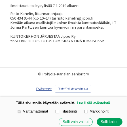
Ilmoittaudu tai kysy lisää 7.1.2019 alkaen:
Risto Kahelin, liikunnanohjaaja
050 434 9544 (klo 10–14) tai risto.kahelin@jippo.fi
Kevään aikana osallistujille kolme ilmaista kuntoutuslääkäri, LT
Jorma Karttusen luentoa hyvinvoinnin parantamiseksi.
KUNTOKERHON JÄRJESTÄÄ Jippo Ry
YKSI HARJOITUS TUTUSTUMISKÄYNTINÄ ILMAISEKSI!
©
Pohjois-Karjalan seniorit ry
Evästeet
Tehty Yhdistysavaimella
Tällä sivustolla käytetään evästeitä.
Lue lisää evästeistä.
Valitse käytettävät evästeet
Välttämättömät
Tilastointi
Markkinointi
Salli vain valitut
Salli kaikki