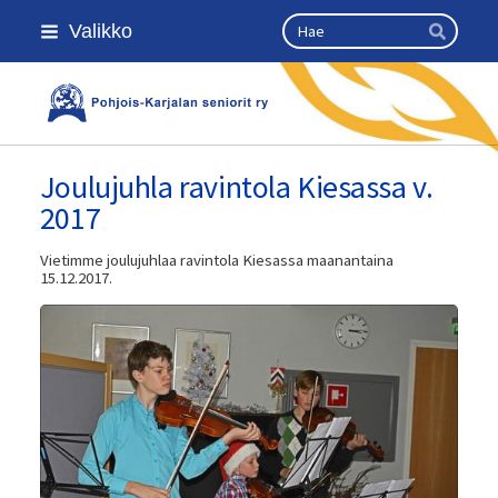
Siirry
Haku
Valikko
sivun
Hae
sisältöön
Kansallinen senioriliitto
Joulujuhla ravintola Kiesassa v.
2017
Vietimme joulujuhlaa ravintola Kiesassa maanantaina
15.12.2017.