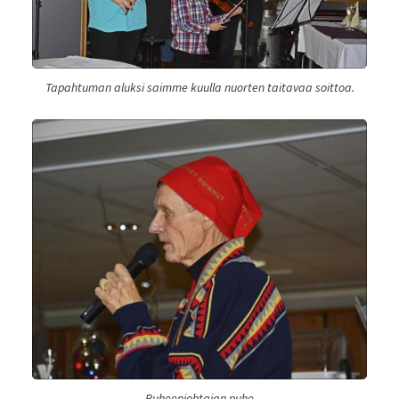
Tapahtuman aluksi saimme kuulla nuorten taitavaa soittoa.
Puheenjohtajan puhe