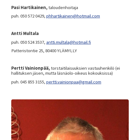
Pasi Hartikainen,
taloudenhoitaja
puh. 050 572 0429,
phhartikainen@hotmail.com
Antti Multala
puh. 050 524 3537,
antti.multala@hotmail.fi
Patteristontie 25, 80400 YLÄMYLLY
Pertti Vainionpää,
torstaitilaisuuksien vastuuhenkilö (ei
hallituksen jäsen, mutta läsnäolo-oikeus kokouksissa)
puh. 045 855 3155,
pertti.vainionpaa@gmail.com