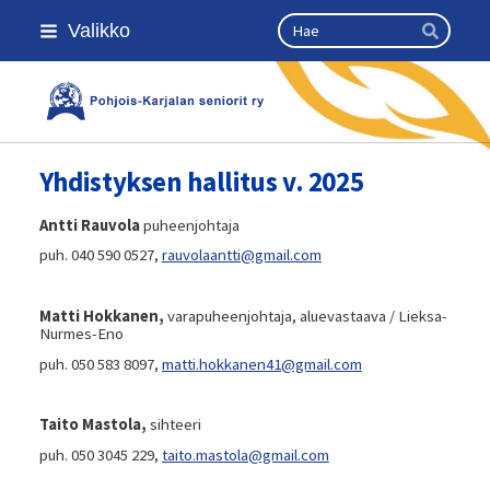
Siirry
Haku
Valikko
sivun
Hae
sisältöön
Kansallinen senioriliitto
Yhdistyksen hallitus v. 2025
Antti Rauvola
puheenjohtaja
puh. 040 590 0527,
rauvolaantti@gmail.com
Matti Hokkanen,
varapuheenjohtaja, aluevastaava / Lieksa-
Nurmes-Eno
puh. 050 583 8097,
matti.hokkanen41@gmail.com
Taito Mastola,
sihteeri
puh. 050 3045 229,
taito.mastola@gmail.com