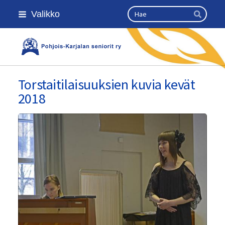
Siirry
Haku
Valikko
sivun
Hae
sisältöön
Kansallinen senioriliitto
Torstaitilaisuuksien kuvia kevät
2018