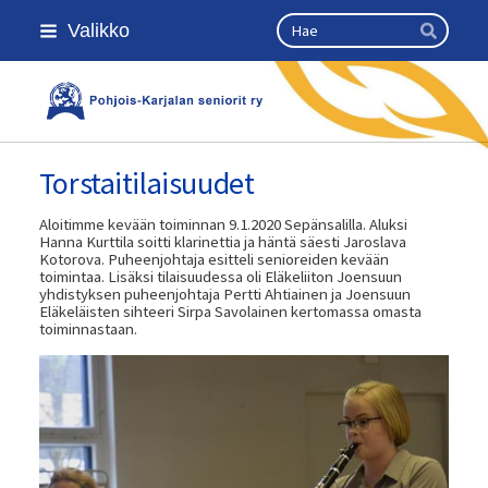
Siirry
Haku
Valikko
sivun
Hae
sisältöön
Kansallinen senioriliitto
Torstaitilaisuudet
Aloitimme kevään toiminnan 9.1.2020 Sepänsalilla. Aluksi
Hanna Kurttila soitti klarinettia ja häntä säesti Jaroslava
Kotorova. Puheenjohtaja esitteli senioreiden kevään
toimintaa. Lisäksi tilaisuudessa oli Eläkeliiton Joensuun
yhdistyksen puheenjohtaja Pertti Ahtiainen ja Joensuun
Eläkeläisten sihteeri Sirpa Savolainen kertomassa omasta
toiminnastaan.