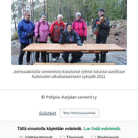
Joensuulaisista senioreista koostunut ryhmä tutustui uusittuun
Kuhasalon ulkoilualueeseen syksyllä 2021.
©
Pohjois-Karjalan seniorit ry
Evästeet
Tehty Yhdistysavaimella
Tällä sivustolla käytetään evästeitä.
Lue lisää evästeistä.
Valitse käytettävät evästeet
Välttämättömät
Tilastointi
Markkinointi