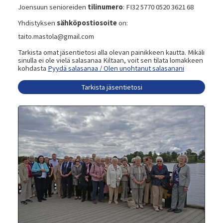
Joensuun senioreiden
tilinumero
: FI32 5770 0520 3621 68
Yhdistyksen
sähköpostiosoite
on:
taito.mastola@gmail.com
Tarkista omat jäsentietosi alla olevan painikkeen kautta. Mikäli
sinulla ei ole vielä salasanaa Kiltaan, voit sen tilata lomakkeen
kohdasta
Pyydä salasanaa / Olen unohtanut salasanani
Tarkista jäsentietosi