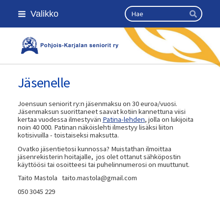
Siirry
Haku
Valikko
sivun
Hae
sisältöön
Kansallinen senioriliitto
Jäsenelle
Joensuun seniorit ry:n jäsenmaksu on 30 euroa/vuosi.
Jäsenmaksun suorittaneet saavat kotiin kannettuna viisi
kertaa vuodessa ilmestyvän
Patina-lehden
, jolla on lukijoita
noin 40 000. Patinan näköislehti ilmestyy lisäksi liiton
kotisivuilla - toistaiseksi maksutta.
Ovatko jäsentietosi kunnossa? Muistathan ilmoittaa
jäsenrekisterin hoitajalle, jos olet ottanut sähköpostin
käyttöösi tai osoitteesi tai puhelinnumerosi on muuttunut.
Taito Mastola taito.mastola@gmail.com
050 3045 229