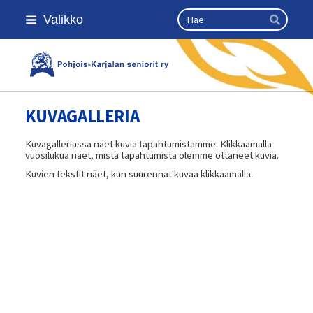
Siirry
Haku
Valikko
sivun
Hae
sisältöön
Kansallinen senioriliitto
KUVAGALLERIA
Kuvagalleriassa näet kuvia tapahtumistamme. Klikkaamalla
vuosilukua näet, mistä tapahtumista olemme ottaneet kuvia.
Kuvien tekstit näet, kun suurennat kuvaa klikkaamalla.