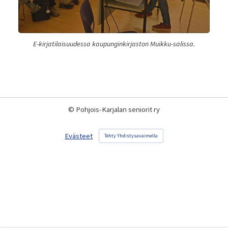
E-kirjatilaisuudessa kaupunginkirjaston Muikku-salissa.
©
Pohjois-Karjalan seniorit ry
Evästeet
Tehty Yhdistysavaimella