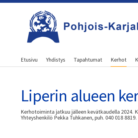
Siirry
sivun
sisältöön
Kansallinen senioriliitto
Etusivu
Yhdistys
Tapahtumat
Kerhot
K
Liperin alueen ke
Kerhotoiminta jatkuu jälleen kevätkaudella 2024. K
Yhteyshenkilö Pekka Tuhkanen, puh. 040 018 8819.