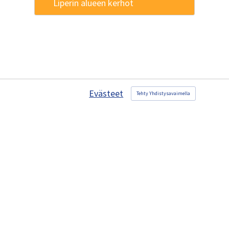
Liperin alueen kerhot
Evästeet
Tehty Yhdistysavaimella