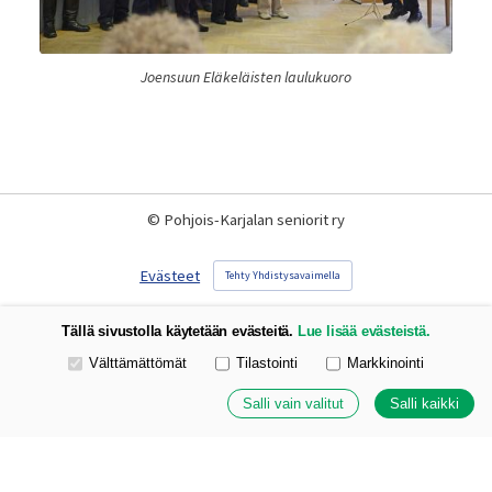
Joensuun Eläkeläisten laulukuoro
©
Pohjois-Karjalan seniorit ry
Evästeet
Tehty Yhdistysavaimella
Tällä sivustolla käytetään evästeitä.
Lue lisää evästeistä.
Valitse käytettävät evästeet
Välttämättömät
Tilastointi
Markkinointi
Salli vain valitut
Salli kaikki