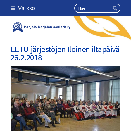
Siirry
Haku
Valikko
sivun
Hae
sisältöön
Kansallinen senioriliitto
EETU-järjestöjen Iloinen iltapäivä
26.2.2018