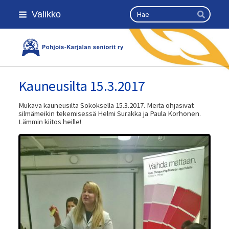
Siirry
Haku
Valikko
sivun
Hae
sisältöön
Kansallinen senioriliitto
Kauneusilta 15.3.2017
Mukava kauneusilta Sokoksella 15.3.2017. Meitä ohjasivat
silmämeikin tekemisessä Helmi Surakka ja Paula Korhonen.
Lämmin kiitos heille!