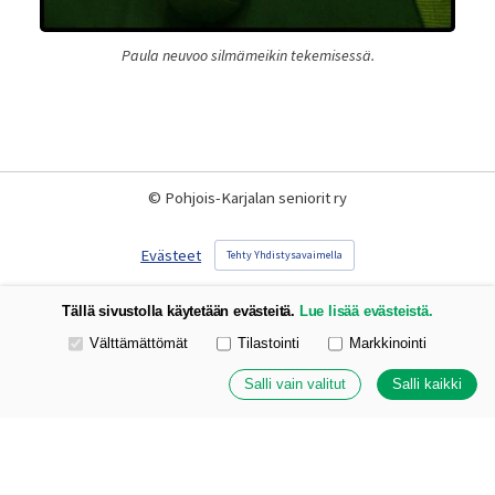
Paula neuvoo silmämeikin tekemisessä.
©
Pohjois-Karjalan seniorit ry
Evästeet
Tehty Yhdistysavaimella
Tällä sivustolla käytetään evästeitä.
Lue lisää evästeistä.
Valitse käytettävät evästeet
Välttämättömät
Tilastointi
Markkinointi
Salli vain valitut
Salli kaikki