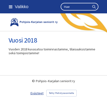
Siirry
Haku
Valikko
sivun
Hae
sisältöön
Kansallinen senioriliitto
Vuosi 2018
Vuoden 2018 kuvasatoa toiminnastamme, tilaisuuksistamme
sekä toimijoistamme!
©
Pohjois-Karjalan seniorit ry
Evästeet
Tehty Yhdistysavaimella