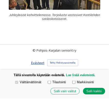
Juhlayleisöä kahvittelemassa. Tarjoilusta vastasivat Kontilahden
sotilaskotisisaret.
©
Pohjois-Karjalan seniorit ry
Evästeet
Tehty Yhdistysavaimella
Tällä sivustolla käytetään evästeitä.
Lue lisää evästeistä.
Valitse käytettävät evästeet
Välttämättömät
Tilastointi
Markkinointi
Salli vain valitut
Salli kaikki