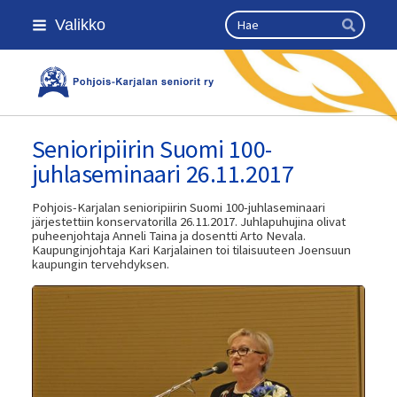
Siirry
Haku
Valikko
sivun
Hae
sisältöön
Kansallinen senioriliitto
Senioripiirin Suomi 100-
juhlaseminaari 26.11.2017
Pohjois-Karjalan senioripiirin Suomi 100-juhlaseminaari
järjestettiin konservatorilla 26.11.2017. Juhlapuhujina olivat
puheenjohtaja Anneli Taina ja dosentti Arto Nevala.
Kaupunginjohtaja Kari Karjalainen toi tilaisuuteen Joensuun
kaupungin tervehdyksen.