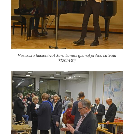
Musiikista huolehtivat Sara Lammi (piano) ja Aino Latvala
(klarinetti).