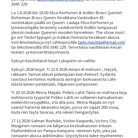
3045 229.
La 1.8.2026 klo 18.00 Elisa Korhonen & Kolibri Brass Quintet:
Bohemian Brass Queen Kirsikkana Vaskiviikon 45-
vuotiskakun päällä on Queen: Laulaja Elisa Korhonen ja
lyömäsoitajalla terästety vaskikvintetti Kolibri tempaavat
yleisön mukaan Queenin musiikin tunnelmiin. The show must
go on! Tiedot lippujen ja matkan hinnasta kesäkuun alussa.
Voit ilmoitautua jo nyt sähköpostilla
taito.mastola@gmail.com
tai tekstiviestillä 050 3045 229. Tervetuloa nauttimaan kesän
teateri- ja konserttitarjonnasta.
Syksyn käsiteltävät kirjat Lukupiirin on valittu:
Syksyn 2026 kirjat: Ti 22.9.2026 Amani Al-mehsen , Hayati,
rakkaani Tarinat elävät pidempään kuin ihmiset. Sydäntä
raastava kertomus matkasta auringon tuoksuisesta Lähi-
idästä lumen peitämään, hiljaiseen pohjoiseen.
Ti 20.10.2026 Minna Maijala: Pirkko Lahti Tämä on mahtava kirja
mahtavasta tyypistä! Pirkko Lahti on sellainen kansakunnan
mielenterveysjulkkis, etä alta pois. Minna Maijala on nyt
saanut hänestä aikaiseksi kirjan, jossa on vajaat 200 sivua,
muta niin täytä tavaraa, etä oikein hengästytää.
17.11.2026 Salman Rushdie, Voiton kaupunki, Victory City
Maaginen romaani vie lukijansa keskiaikaiseen Intiaan.
Päähenkilönä on Pampa Kampana -niminen tytö, joka jää
romaanin alussa äiditömäksi. Orpotytöstä tulee myöhemmin