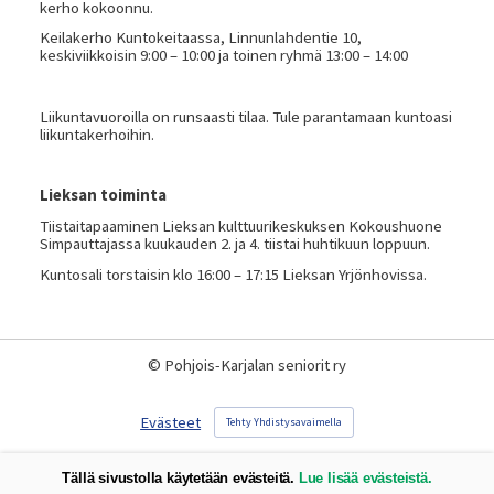
kerho kokoonnu.
Keilakerho Kuntokeitaassa, Linnunlahdentie 10,
keskiviikkoisin 9:00 – 10:00 ja toinen ryhmä 13:00 – 14:00
Liikuntavuoroilla on runsaasti tilaa. Tule parantamaan kuntoasi
liikuntakerhoihin.
Lieksan toiminta
Tiistaitapaaminen Lieksan kulttuurikeskuksen Kokoushuone
Simpauttajassa kuukauden 2. ja 4. tiistai huhtikuun loppuun.
Kuntosali torstaisin klo 16:00 – 17:15 Lieksan Yrjönhovissa.
©
Pohjois-Karjalan seniorit ry
Evästeet
Tehty Yhdistysavaimella
Tällä sivustolla käytetään evästeitä.
Lue lisää evästeistä.