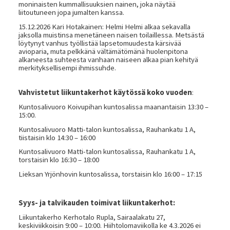
moninaisten kummallisuuksien nainen, joka näytää
liitoutuneen jopa jumalten kanssa.
15.12.2026 Kari Hotakainen: Helmi Helmi alkaa sekavalla
jaksolla muistinsa menetäneen naisen toilaillessa. Metsästä
löytynyt vanhus työllistää lapsetomuudesta kärsivää
avioparia, muta pelkkänä vältämätömänä huolenpitona
alkaneesta suhteesta vanhaan naiseen alkaa pian kehityä
merkityksellisempi ihmissuhde.
Vahvistetut liikuntakerhot käytössä koko vuoden
:
Kuntosalivuoro Koivupihan kuntosalissa maanantaisin 13:30 –
15:00.
Kuntosalivuoro Matti-talon kuntosalissa, Rauhankatu 1 A,
tiistaisin klo 14:30 – 16:00
Kuntosalivuoro Matti-talon kuntosalissa, Rauhankatu 1 A,
torstaisin klo 16:30 – 18:00
Lieksan Yrjönhovin kuntosalissa, torstaisin klo 16:00 – 17:15
Syys- ja talvikauden toimivat liikuntakerhot:
Liikuntakerho Kerhotalo Rupla, Sairaalakatu 27,
keskiviikkoisin 9:00 – 10:00. Hiihtolomaviikolla ke 4.3.2026 ei