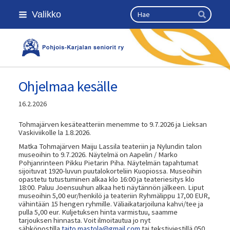
Siirry
Haku
Valikko
sivun
Hae
sisältöön
Kansallinen senioriliitto
Ohjelmaa kesälle
16.2.2026
Tohmajärven kesäteatteriin menemme to 9.7.2026 ja Lieksan
Vaskiviikolle la 1.8.2026.
Matka Tohmajärven Maiju Lassila teateriin ja Nylundin talon
museoihin to 9.7.2026. Näytelmä on Aapelin / Marko
Pohjanrinteen Pikku Pietarin Piha. Näytelmän tapahtumat
sijoituvat 1920-luvun puutalokorteliin Kuopiossa. Museoihin
opastetu tutustuminen alkaa klo 16:00 ja teateriesitys klo
18:00. Paluu Joensuuhun alkaa heti näytännön jälkeen. Liput
museoihin 5,00 eur/henkilö ja teateriin Ryhmälippu 17,00 EUR,
vähintään 15 hengen ryhmille. Väliaikatarjoiluna kahvi/tee ja
pulla 5,00 eur. Kuljetuksen hinta varmistuu, saamme
tarjouksen hinnasta. Voit ilmoitautua jo nyt
sähköpostilla
taito.mastola@gmail.com
tai tekstiviestillä 050